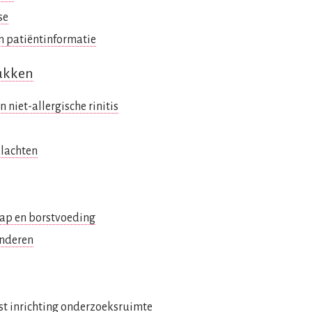
se
en patiëntinformatie
ukken
en niet-allergische rinitis
klachten
hap en borstvoeding
inderen
list inrichting onderzoeksruimte