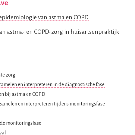
ave
n epidemiologie van astma en COPD
van astma- en COPD-zorg in huisartsenpraktijk
hte zorg
rzamelen en interpreteren in de diagnostische fase
len bij astma en COPD
rzamelen en interpreteren tijdens monitoringsfase
n de monitoringsfase
val