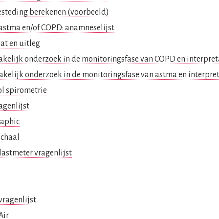
besteding berekenen (voorbeeld)
e astma en/of COPD: anamneselijst
at en uitleg
akelijk onderzoek in de monitoringsfase van COPD en interpret
akelijk onderzoek in de monitoringsfase van astma en interpret
ol spirometrie
agenlijst
raphic
schaal
elastmeter vragenlijst
vragenlijst
Air