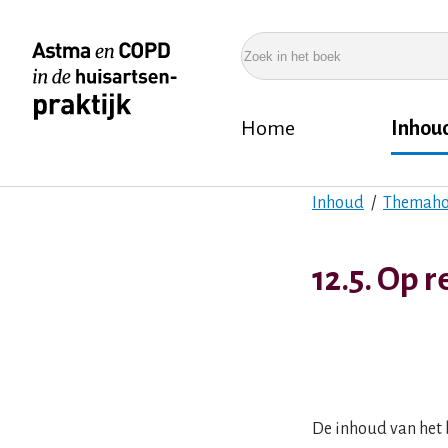
Overslaan
en
Zoek
naar
in
de
het
Home
Inhou
inhoud
boek
Hoofdnavigatie
gaan
Inhoud
Themaho
Kruimelpad
12.5. Op r
De inhoud van het b