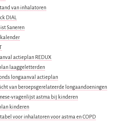
stand van inhalatoren
eck DIAL
list Saneren
enkalender
T
gaanval actieplan REDUX
eplan laaggeletterden
fonds longaanval actieplan
zicht van beroepsgerelateerde longaandoeningen
nese-vragenlijst astma bij kinderen
eplan kinderen
-tabel voor inhalatoren voor astma en COPD