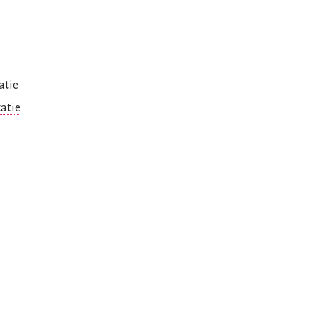
atie
atie