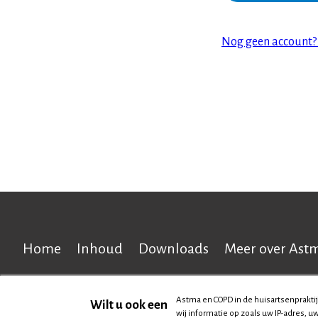
Nog geen account? R
Home
Inhoud
Downloads
Meer over Ast
Hoofdnavigatie
Cookiebeleid
Privacy disclaimer
Astma en COPD in de huisartsenpraktij
Wilt u ook een
wij informatie op zoals uw IP-adres, 