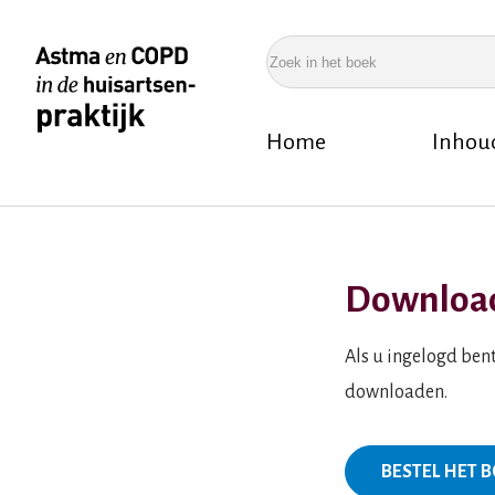
Overslaan
en
Zoek
naar
in
de
het
Home
Inhou
inhoud
boek
Hoofdnavigatie
gaan
Kruimelpad
Downloa
Als u ingelogd bent
downloaden.
BESTEL HET 