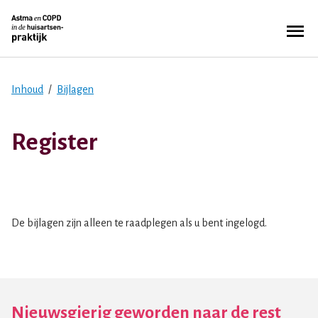
Overslaan
Zoe
en
Menu
naar
de
inhoud
Inhoud
Bijlagen
Kruimelpad
gaan
Register
De bijlagen zijn alleen te raadplegen als u bent ingelogd.
Nieuwsgierig geworden naar de rest