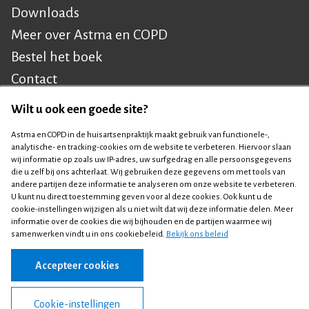
Downloads
Meer over Astma en COPD
Bestel het boek
Contact
Wilt u ook een goede site?
Cookiebeleid
Astma en COPD in de huisartsenpraktijk maakt gebruik van functionele-,
Footer
Privacy disclaimer
analytische- en tracking-cookies om de website te verbeteren. Hiervoor slaan
wij informatie op zoals uw IP-adres, uw surfgedrag en alle persoonsgegevens
navigation
die u zelf bij ons achterlaat. Wij gebruiken deze gegevens om met tools van
Copyright 2026 - Samenwerkingsverband Nederlandse Huisartsen
andere partijen deze informatie te analyseren om onze website te verbeteren.
U kunt nu direct toestemming geven voor al deze cookies. Ook kunt u de
Genootschap en Prelum
cookie-instellingen wijzigen als u niet wilt dat wij deze informatie delen. Meer
informatie over de cookies die wij bijhouden en de partijen waarmee wij
samenwerken vindt u in ons cookiebeleid.
Bekijk ons beleid
Accepteer cookies
Cookie-instellingen