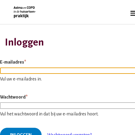
Overslaan
en
Me
naar
de
inhoud
Inloggen
gaan
E-mailadres
Vul uw e-mailadres in.
Wachtwoord
Vul het wachtwoord in dat bij uw e-mailadres hoort.