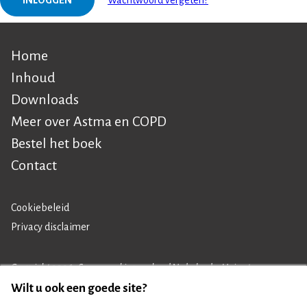
INLOGGEN
Wachtwoord vergeten?
Home
Hoofdnavigatie
Inhoud
Downloads
Meer over Astma en COPD
Bestel het boek
Contact
Cookiebeleid
Footer
Privacy disclaimer
navigation
Copyright 2026 - Samenwerkingsverband Nederlandse Huisartsen
Genootschap en Prelum
Wilt u ook een goede site?